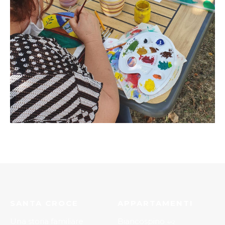
SANTA CROCE
APPARTAMENTI
Una storia familiare
Biancospino
4+2