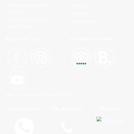
Natura e genuinità
Narciso
2+2
Il salone
Girasole
2+1+2
Crea il tuo ricordo
Margherita
3+2
Ranch Cavalli
SEGUICI SU:
DICONO DI NOI
#agriturismodomusantacroce
WHATSAPP
TELEFONO
EMAIL