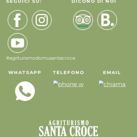
SEGUICI SU:
DICONO DI NOI
#agriturismodomusantacroce
WHATSAPP
TELEFONO
EMAIL