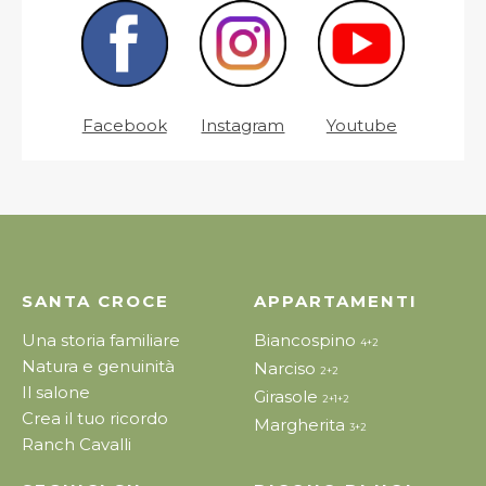
Facebook
Instagram
Youtube
SANTA CROCE
APPARTAMENTI
Una storia familiare
Biancospino
4+2
Natura e genuinità
Narciso
2+2
Il salone
Girasole
2+1+2
Crea il tuo ricordo
Margherita
3+2
Ranch Cavalli